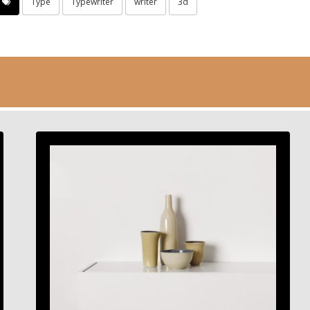
Type
Typewriter
writer
3d