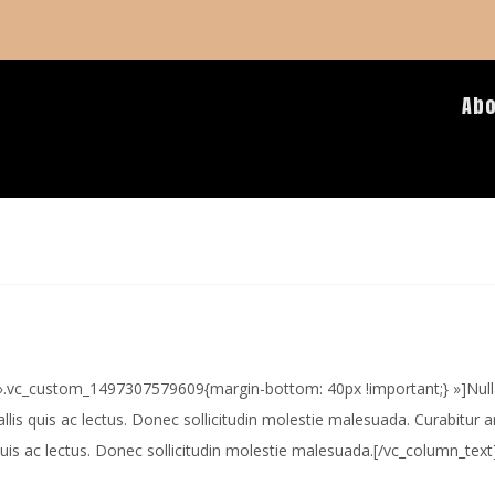
Ab
».vc_custom_1497307579609{margin-bottom: 40px !important;} »]Nulla 
llis quis ac lectus. Donec sollicitudin molestie malesuada. Curabitur 
 quis ac lectus. Donec sollicitudin molestie malesuada.[/vc_column_text