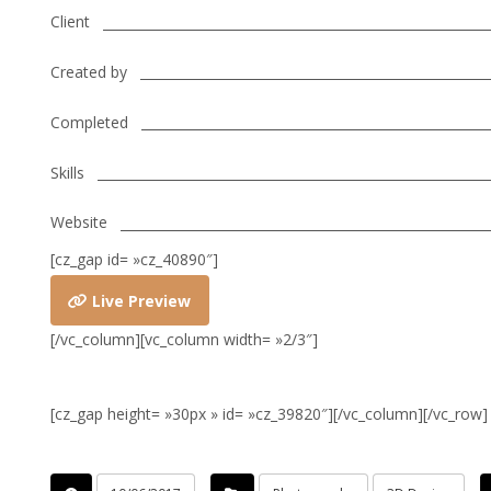
Client
Created by
Completed
Skills
Website
[cz_gap id= »cz_40890″]
Live Preview
[/vc_column][vc_column width= »2/3″]
[cz_gap height= »30px » id= »cz_39820″][/vc_column][/vc_row]