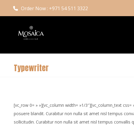
Order Now : +971 54 511 3322
Typewriter
[vc_row 0= » »][vc_column width= »1/3″][vc_column_text css= 
posuere blandit. Curabitur non nulla sit amet nisl tempus conva
sollicitudin. Curabitur non nulla sit amet nisl tempus convallis